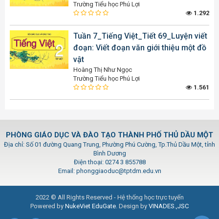
Trường Tiểu học Phú Lợi
1.292
Tuần 7_Tiếng Việt_Tiết 69_Luyện viết
đoạn: Viết đoạn văn giới thiệu một đồ
vật
Hoàng Thị Như Ngọc
Trường Tiểu học Phú Lợi
1.561
PHÒNG GIÁO DỤC VÀ ĐÀO TẠO THÀNH PHỐ THỦ DẦU MỘT
Địa chỉ: Số 01 đường Quang Trung, Phường Phú Cường, Tp.Thủ Dầu Một, tỉnh
Bình Dương
Điện thoại: 0274 3 855788
Email: phonggiaoduc@tptdm.edu.vn
2022 © All Rights Reserved - Hệ thống học trực tuyến
Powered by
NukeViet EduGate
. Design by
VINADES.,JSC