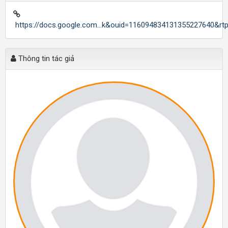
https://docs.google.com...k&ouid=116094834131355227640&rt
Thông tin tác giả