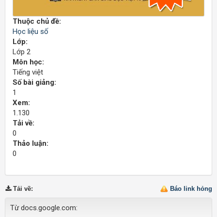
Thuộc chủ đề:
Học liệu số
Lớp:
Lớp 2
Môn học:
Tiếng việt
Số bài giảng:
1
Xem:
1.130
Tải về:
0
Thảo luận:
0
Tải về
:
Báo link hỏng
Từ docs.google.com: