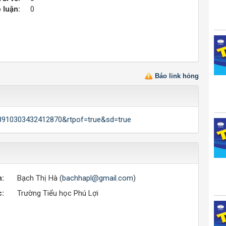
 luận:
0
Báo link hỏng
68910303432412870&rtpof=true&sd=true
n:
Bạch Thị Hà (
bachhapl@gmail.com
)
c:
Trường Tiểu học Phú Lợi