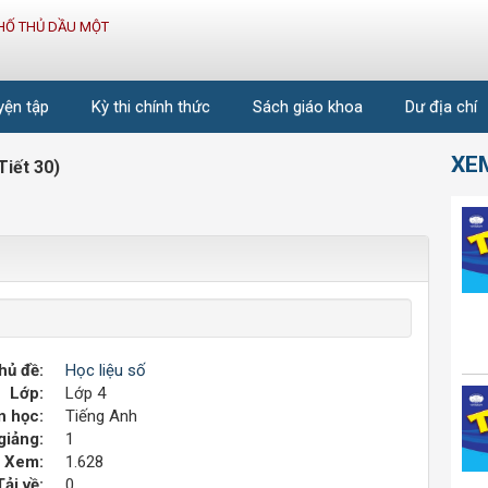
HỐ THỦ DẦU MỘT
uyện tập
Kỳ thi chính thức
Sách giáo khoa
Dư địa chí
XE
Tiết 30)
hủ đề:
Học liệu số
Lớp:
Lớp 4
 học:
Tiếng Anh
giảng:
1
Xem:
1.628
Tải về:
0