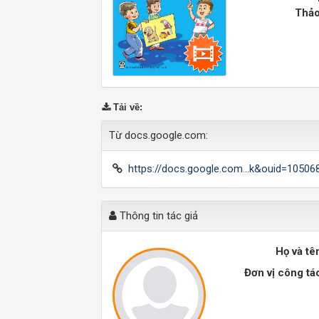
Thảo
Tải về
:
Từ docs.google.com:
https://docs.google.com...k&ouid=1050
Thông tin tác giả
Họ và tê
Đơn vị công tá