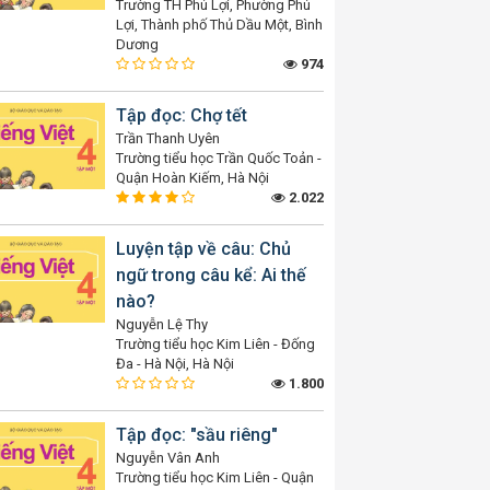
Trường TH Phú Lợi, Phường Phú
Lợi, Thành phố Thủ Dầu Một, Bình
Dương
974
Tập đọc: Chợ tết
Trần Thanh Uyên
Trường tiểu học Trần Quốc Toản -
Quận Hoàn Kiếm, Hà Nội
2.022
Luyện tập về câu: Chủ
ngữ trong câu kể: Ai thế
nào?
Nguyễn Lệ Thy
Trường tiểu học Kim Liên - Đống
Đa - Hà Nội, Hà Nội
1.800
Tập đọc: "sầu riêng"
Nguyễn Vân Anh
Trường tiểu học Kim Liên - Quận