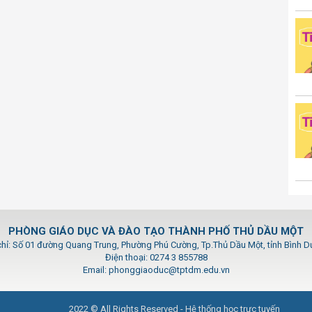
PHÒNG GIÁO DỤC VÀ ĐÀO TẠO THÀNH PHỐ THỦ DẦU MỘT
chỉ: Số 01 đường Quang Trung, Phường Phú Cường, Tp.Thủ Dầu Một, tỉnh Bình 
Điện thoại: 0274 3 855788
Email: phonggiaoduc@tptdm.edu.vn
2022 © All Rights Reserved - Hệ thống học trực tuyến