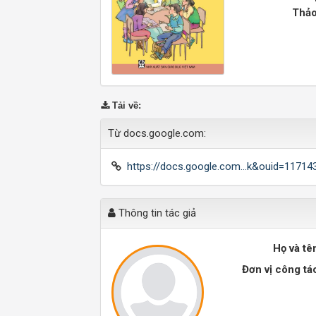
Thảo
Tải về
:
Từ docs.google.com:
https://docs.google.com...k&ouid=1171
Thông tin tác giả
Họ và tê
Đơn vị công tá