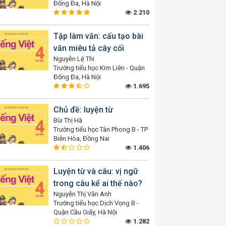
Đống Đa, Hà Nội
2.210
Tập làm văn: cấu tạo bài
văn miêu tả cây cối
Nguyễn Lệ Thi
Trường tiểu học Kim Liên - Quận
Đống Đa, Hà Nội
1.695
Chủ đề: luyện từ
Bùi Thị Hà
Trường tiểu học Tân Phong B - TP
Biên Hòa, Đồng Nai
1.406
Luyện từ và câu: vị ngữ
trong câu kể ai thế nào?
Nguyễn Thị Vân Anh
Trường tiểu học Dịch Vọng B -
Quận Cầu Giấy, Hà Nội
1.282