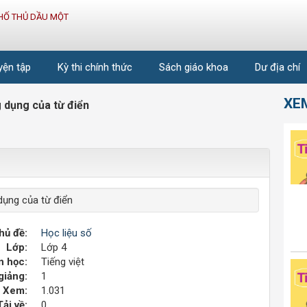
HỐ THỦ DẦU MỘT
uyện tập
Kỳ thi chính thức
Sách giáo khoa
Dư địa chí
XE
 dụng của từ điển
dụng của từ điển
hủ đề:
Học liệu số
Lớp:
Lớp 4
 học:
Tiếng việt
giảng:
1
Xem:
1.031
Tải về:
0