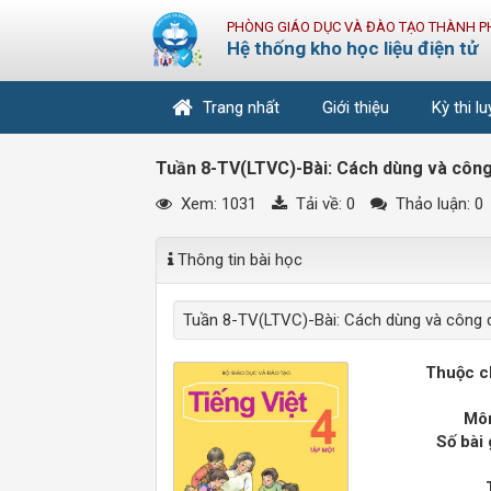
PHÒNG GIÁO DỤC VÀ ĐÀO TẠO THÀNH P
Hệ thống kho học liệu điện tử
Trang nhất
Giới thiệu
Kỳ thi l
Tuần 8-TV(LTVC)-Bài: Cách dùng và công
Xem: 1031
Tải về:
0
Thảo luận: 0
Thông tin bài học
Tuần 8-TV(LTVC)-Bài: Cách dùng và công 
Thuộc c
Môn
Số bài 