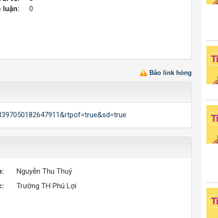
 luận:
0
Báo link hỏng
43397050182647911&rtpof=true&sd=true
n:
Nguyễn Thu Thuỷ
c:
Trường TH Phú Lợi