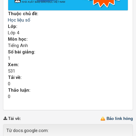
Thuộc chủ đề:
Học liệu số
Lớp:
Lớp 4
Môn học:
Tiếng Anh
Số bài giảng:
1
Xem:
531
Tải về:
0
Thảo luận:
0
Tải về
:
Báo link hỏng
Từ docs.google.com: