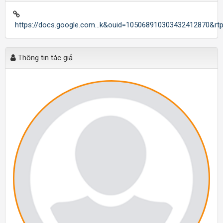
https://docs.google.com...k&ouid=105068910303432412870&rt
Thông tin tác giả