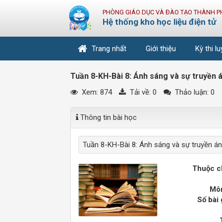
PHÒNG GIÁO DỤC VÀ ĐÀO TẠO THÀNH P
Hệ thống kho học liệu điện tử
Trang nhất
Giới thiệu
Kỳ thi l
Tuần 8-KH-Bài 8: Ánh sáng và sự truyền 
Xem: 874
Tải về:
0
Thảo luận: 0
Thông tin bài học
Tuần 8-KH-Bài 8: Ánh sáng và sự truyền án
Thuộc c
Môn
Số bài 