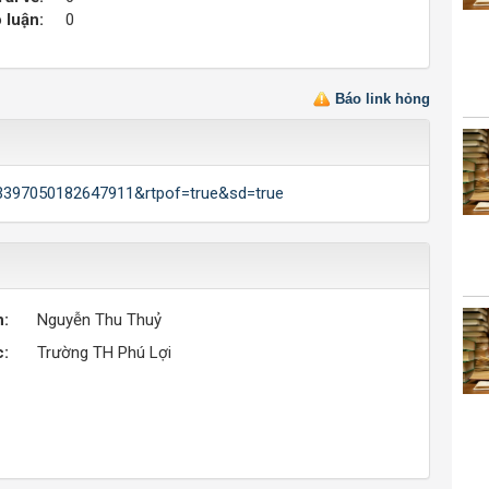
 luận:
0
Báo link hỏng
43397050182647911&rtpof=true&sd=true
n:
Nguyễn Thu Thuỷ
c:
Trường TH Phú Lợi