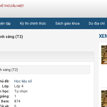
HỐ THỦ DẦU MỘT
uyện tập
Kỳ thi chính thức
Sách giáo khoa
Dư địa chí
XE
ánh sáng (T2)
h sáng (T2)
hủ đề:
Học liệu số
Lớp:
Lớp 4
 học:
Tự chọn
giảng:
1
Xem:
874
Tải về:
0