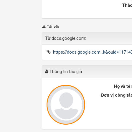
Thảo
Tải về
:
Từ docs.google.com:
https://docs.google.com...k&ouid=1171
Thông tin tác giả
Họ và tê
Đơn vị công tá