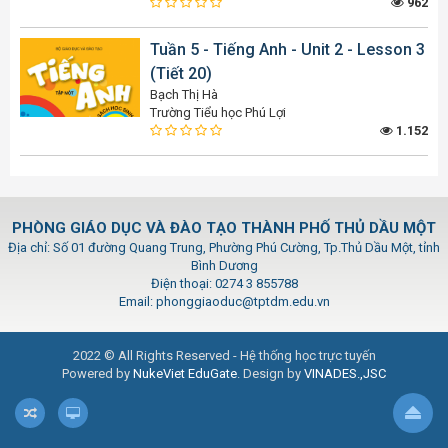
962
Tuần 5 - Tiếng Anh - Unit 2 - Lesson 3
(Tiết 20)
Bạch Thị Hà
Trường Tiểu học Phú Lợi
1.152
PHÒNG GIÁO DỤC VÀ ĐÀO TẠO THÀNH PHỐ THỦ DẦU MỘT
Địa chỉ: Số 01 đường Quang Trung, Phường Phú Cường, Tp.Thủ Dầu Một, tỉnh
Bình Dương
Điện thoại: 0274 3 855788
Email: phonggiaoduc@tptdm.edu.vn
2022 © All Rights Reserved - Hệ thống học trực tuyến
Powered by
NukeViet EduGate
. Design by
VINADES.,JSC