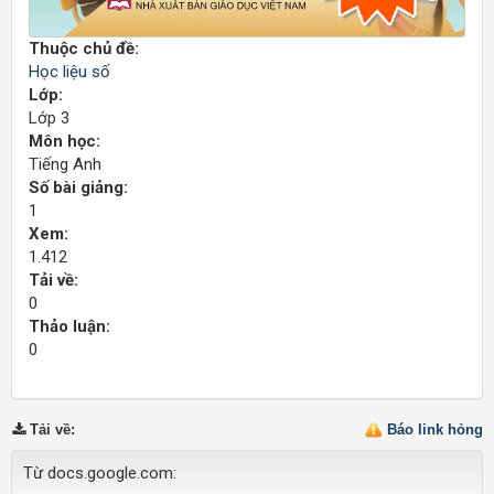
Thuộc chủ đề:
Học liệu số
Lớp:
Lớp 3
Môn học:
Tiếng Anh
Số bài giảng:
1
Xem:
1.412
Tải về:
0
Thảo luận:
0
Tải về
:
Báo link hỏng
Từ docs.google.com: