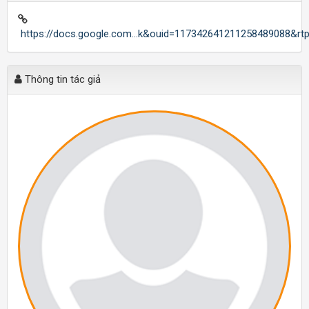
https://docs.google.com...k&ouid=117342641211258489088&rt
Thông tin tác giả