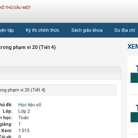
HỐ THỦ DẦU MỘT
uyện tập
Kỳ thi chính thức
Sách giáo khoa
Dư địa chí
XE
rong phạm vi 20 (Tiết 4)
ng phạm vi 20 (Tiết 4)
hủ đề:
Học liệu số
Lớp:
Lớp 2
 học:
Toán
giảng:
1
Xem:
1.015
Tải về:
0