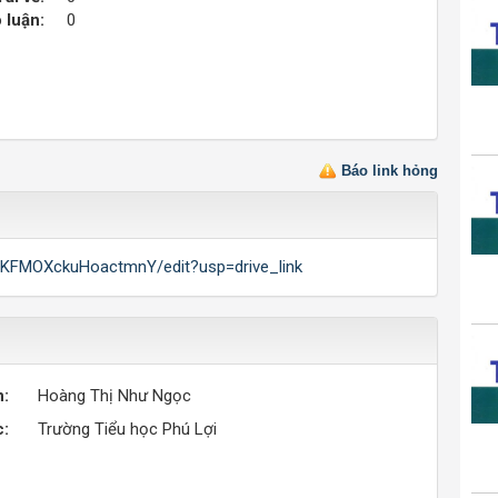
 luận:
0
Báo link hỏng
iKFMOXckuHoactmnY/edit?usp=drive_link
n:
Hoàng Thị Như Ngọc
c:
Trường Tiểu học Phú Lợi