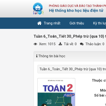
PHÒNG GIÁO DỤC VÀ ĐÀO TẠO THÀNH P
Hệ thống kho học liệu điện tử
Trang nhất
Giới thiệu
Kỳ thi l
Tuần 6_Toán_Tiết 30_Phép trừ (qua 10) t
Xem: 1015
Tải về:
0
Thảo luận: 0
Thông tin bài học
Tuần 6_Toán_Tiết 30_Phép trừ (qua 10) tro
Thuộc c
Môn
Số bài 