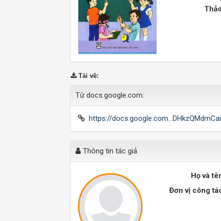
Thảo
Tải về
:
Từ docs.google.com:
https://docs.google.com...DHkzQMdmCa
Thông tin tác giả
Họ và tê
Đơn vị công tá