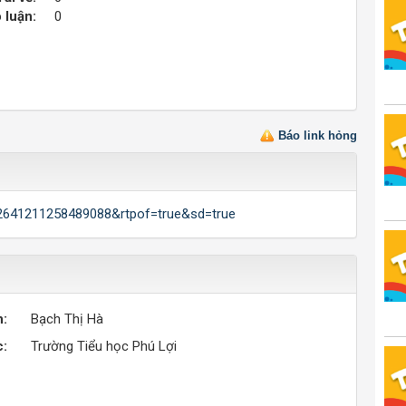
 luận:
0
Báo link hỏng
42641211258489088&rtpof=true&sd=true
n:
Bạch Thị Hà
c:
Trường Tiểu học Phú Lợi