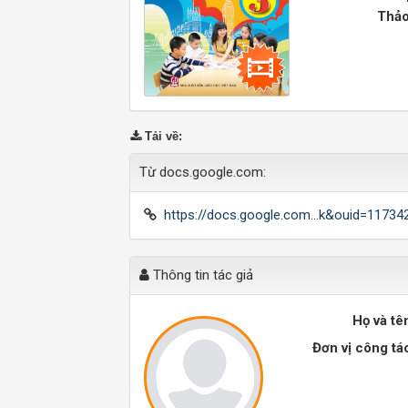
Thảo
Tải về
:
Từ docs.google.com:
https://docs.google.com...k&ouid=1173
Thông tin tác giả
Họ và tê
Đơn vị công tá