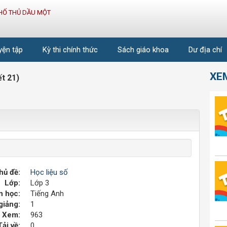
HỐ THỦ DẦU MỘT
uyện tập
Kỳ thi chính thức
Sách giáo khoa
Dư địa chí
XE
ết 21)
hủ đề:
Học liệu số
Lớp:
Lớp 3
 học:
Tiếng Anh
giảng:
1
Xem:
963
Tải về:
0