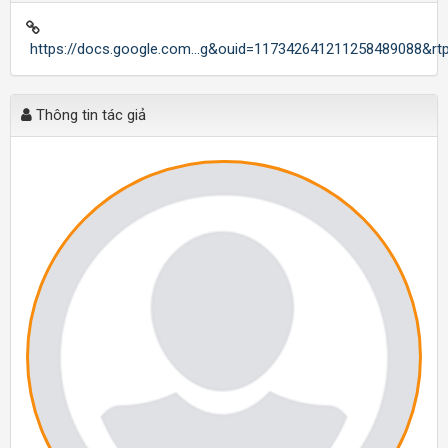
https://docs.google.com...g&ouid=117342641211258489088&rt
Thông tin tác giả