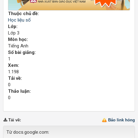
Thuộc chủ đề:
Học liệu số
Lớp:
Lớp 3
Môn học:
Tiếng Anh
Số bài giảng:
1
Xem:
1.198
Tải về:
0
Thảo luận:
0
Tải về
:
Báo link hỏng
Từ docs.google.com: