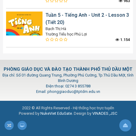
963
Tuần 5 - Tiếng Anh - Unit 2 - Lesson 3
(Tiết 20)
Bạch Thị Hà
Trường Tiểu học Phú Lợi
1.154
PHÒNG GIÁO DỤC VÀ ĐÀO TẠO THÀNH PHỐ THỦ DẦU MỘT
Địa chỉ: Số 01 đường Quang Trung, Phường Phú Cường, Tp.Thủ Dầu Một, tỉnh
Bình Dương
Điện thoại: 0274 3 855788
Email: phonggiaoduc@tptdm.edu.vn
2022 © All Rights Reserved - Hệ thống học trực tuyến
Powered by
NukeViet EduGate
. Design by
VINADES.,JSC