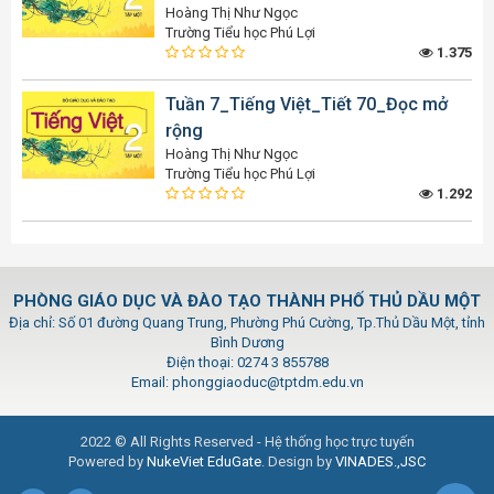
Hoàng Thị Như Ngọc
Trường Tiểu học Phú Lợi
1.375
Tuần 7_Tiếng Việt_Tiết 70_Đọc mở
rộng
Hoàng Thị Như Ngọc
Trường Tiểu học Phú Lợi
1.292
PHÒNG GIÁO DỤC VÀ ĐÀO TẠO THÀNH PHỐ THỦ DẦU MỘT
Địa chỉ: Số 01 đường Quang Trung, Phường Phú Cường, Tp.Thủ Dầu Một, tỉnh
Bình Dương
Điện thoại: 0274 3 855788
Email: phonggiaoduc@tptdm.edu.vn
2022 © All Rights Reserved - Hệ thống học trực tuyến
Powered by
NukeViet EduGate
. Design by
VINADES.,JSC