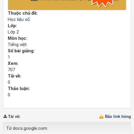
Thuộc chủ đề:
Học liệu số
Lớp:
Lớp 2
Môn học:
Tiếng việt
Số bài giảng:
1
Xem:
707
Tải về:
0
Thảo luận:
0
Tải về
:
Báo link hỏng
Từ docs.google.com: