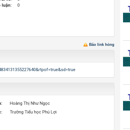
 luận:
0
Báo link hỏng
94834131355227640&rtpof=true&sd=true
n:
Hoàng Thị Như Ngọc
c:
Trường Tiểu học Phú Lợi