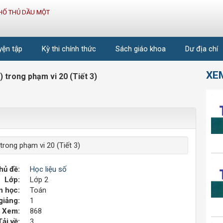
HỐ THỦ DẦU MỘT
uyện tập
Kỳ thi chính thức
Sách giáo khoa
Dư địa chí
XE
trong phạm vi 20 (Tiết 3)
rong phạm vi 20 (Tiết 3)
hủ đề:
Học liệu số
Lớp:
Lớp 2
 học:
Toán
giảng:
1
Xem:
868
Tải về:
3