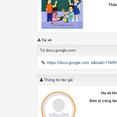
Thảo
Tải về
:
Từ docs.google.com:
https://docs.google.com...k&ouid=1160
Thông tin tác giả
Họ và tê
Đơn vị công tá