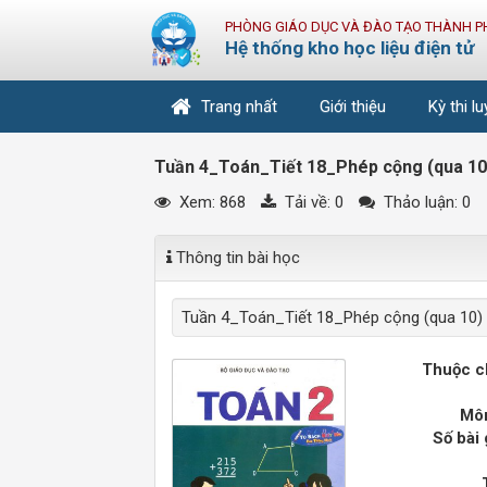
PHÒNG GIÁO DỤC VÀ ĐÀO TẠO THÀNH P
Hệ thống kho học liệu điện tử
Trang nhất
Giới thiệu
Kỳ thi l
Tuần 4_Toán_Tiết 18_Phép cộng (qua 10) 
Xem: 868
Tải về:
0
Thảo luận: 0
Thông tin bài học
Tuần 4_Toán_Tiết 18_Phép cộng (qua 10) t
Thuộc c
Môn
Số bài 