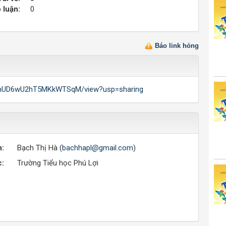
 luận:
0
Báo link hỏng
wTRnUD6wU2hT5MKkWTSqM/view?usp=sharing
n:
Bạch Thị Hà (
bachhapl@gmail.com
)
c:
Trường Tiểu học Phú Lợi