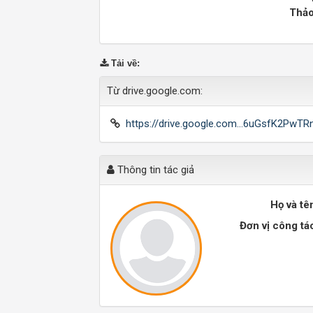
Thảo
Tải về
:
Từ drive.google.com:
https://drive.google.com...6uGsfK2P
Thông tin tác giả
Họ và tê
Đơn vị công tá