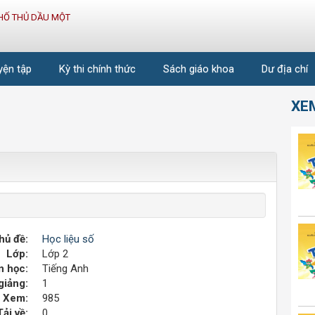
HỐ THỦ DẦU MỘT
uyện tập
Kỳ thi chính thức
Sách giáo khoa
Dư địa chí
XE
hủ đề:
Học liệu số
Lớp:
Lớp 2
 học:
Tiếng Anh
giảng:
1
Xem:
985
Tải về:
0