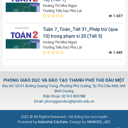
Hoàng Thị Như Ngọc
Trường Tiểu học Phú Lợi
1.037
Tuần 7_Toán_Tiết 31_Phép trừ (qua
10) trong phạm vi 20 (Tiết 5)
Hoàng Thị Như Ngọc
Trường Tiểu học Phú Lợi
1.045
PHÒNG GIÁO DỤC VÀ ĐÀO TẠO THÀNH PHỐ THỦ DẦU MỘT
Địa chỉ: Số 01 đường Quang Trung, Phường Phú Cường, Tp.Thủ Dầu Một, tỉnh
Bình Dương
Điện thoại: 0274 3 855788
Email: phonggiaoduc@tptdm.edu.vn
2022 © All Rights Reserved - Hệ thống học trực tuyến
Powered by
NukeViet EduGate
. Design by
VINADES.,JSC