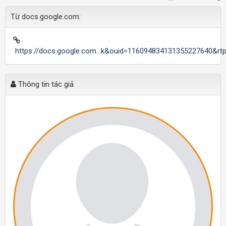
Từ docs.google.com:
https://docs.google.com...k&ouid=116094834131355227640&rt
Thông tin tác giả