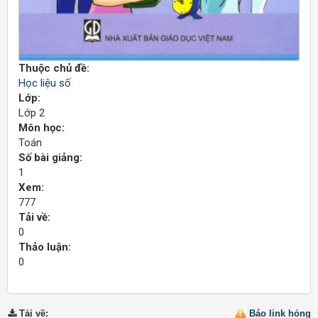
Thuộc chủ đề:
Học liệu số
Lớp:
Lớp 2
Môn học:
Toán
Số bài giảng:
1
Xem:
777
Tải về:
0
Thảo luận:
0
Tải về
:
Báo link hỏng