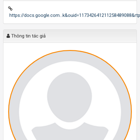
https://docs.google.com...k&ouid=117342641211258489088&rt
Thông tin tác giả