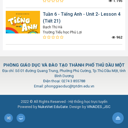
1.195
Tuần 6 - Tiếng Anh - Unit 2- Lesson 4
(Tiết 21)
Bạch Thị Hà
Trường Tiểu học Phú Lợi
962
PHÒNG GIÁO DỤC VÀ ĐÀO TẠO THÀNH PHỐ THỦ DẦU MỘT
Địa chỉ: Số 01 đường Quang Trung, Phường Phú Cường, Tp.Thủ Dầu Một, tỉnh
Bình Dương
Điện thoại: 0274 3 855788
Email: phonggiaoduc@tptdm.edu.vn
2022 © All Rights Reserved - Hệ thống học trực tuyến
Powered by
NukeViet EduGate
. Design by
VINADES.,JSC