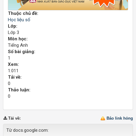
Thuộc chủ đề:
Học liệu số
Lớp:
Lớp 3
Môn học:
Tiếng Anh
Số bài giảng:
1
Xem:
1.011
Tải về:
0
Thảo luận:
0
Tải về
:
Báo link hỏng
Từ docs.google.com: