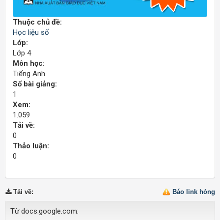
Thuộc chủ đề:
Học liệu số
Lớp:
Lớp 4
Môn học:
Tiếng Anh
Số bài giảng:
1
Xem:
1.059
Tải về:
0
Thảo luận:
0
Tải về
:
Báo link hỏng
Từ docs.google.com: