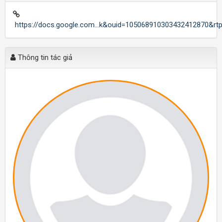
https://docs.google.com...k&ouid=105068910303432412870&rt
Thông tin tác giả