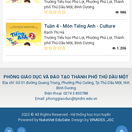
Trường Tiểu học Phú Lợi, Phường Phú Lợi, Thành
phố Thủ Dầu Một, Bình Dương
986
Tuần 4 - Môn Tiếng Anh - Culture
Bạch Thị Hà
Trường Tiểu học Phú Lợi, Phường Phú Lợi, Thành
phố Thủ Dầu Một, Bình Dương
1.206
PHÒNG GIÁO DỤC VÀ ĐÀO TẠO THÀNH PHỐ THỦ DẦU MỘT
Địa chỉ: Số 01 đường Quang Trung, Phường Phú Cường, Tp.Thủ Dầu Một, tỉnh
Bình Dương
Điện thoại: 0274 3 855788
Email: phonggiaoduc@tptdm.edu.vn
2022 © All Rights Reserved - Hệ thống học trực tuyến
Powered by
NukeViet EduGate
. Design by
VINADES.,JSC