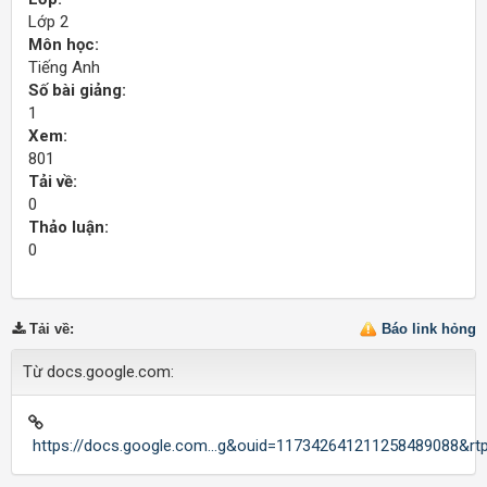
Lớp 2
Môn học:
Tiếng Anh
Số bài giảng:
1
Xem:
801
Tải về:
0
Thảo luận:
0
Tải về
:
Báo link hỏng
Từ docs.google.com:
https://docs.google.com...g&ouid=117342641211258489088&rt