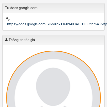
Từ docs.google.com:
https://docs.google.com...k&ouid=116094834131355227640&rt
Thông tin tác giả