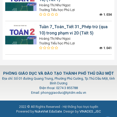
Hoàng Thị Như Ngọc
Trường Tiểu học Phú Lợi
1.034
Tuần 7_Toán_Tiết 31_Phép trừ (qua
10) trong phạm vi 20 (Tiết 5)
Hoàng Thị Như Ngọc
Trường Tiểu học Phú Lợi
1.041
PHÒNG GIÁO DỤC VÀ ĐÀO TẠO THÀNH PHỐ THỦ DẦU MỘT
Địa chỉ: Số 01 đường Quang Trung, Phường Phú Cường, Tp.Thủ Dầu Một, tỉnh
Bình Dương
Điện thoại: 0274 3 855788
Email: phonggiaoduc@tptdm.edu.vn
2022 © All Rights Reserved - Hệ thống học trực tuyến
Powered by
NukeViet EduGate
. Design by
VINADES.,JSC