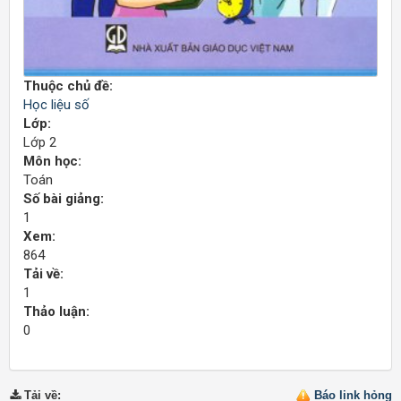
Thuộc chủ đề:
Học liệu số
Lớp:
Lớp 2
Môn học:
Toán
Số bài giảng:
1
Xem:
864
Tải về:
1
Thảo luận:
0
Tải về
:
Báo link hỏng