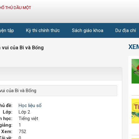
HỐ THỦ DẦU MỘT
uyện tập
Kỳ thi chính thức
Sách giáo khoa
Dư địa chí
XE
vui của Bi và Bống
ui của Bi và Bống
hủ đề:
Học liệu số
Lớp:
Lớp 2
 học:
Tiếng việt
giảng:
1
Xem:
752
Tải về:
0