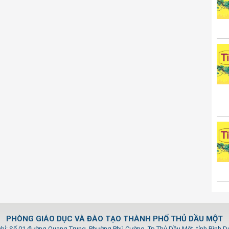
PHÒNG GIÁO DỤC VÀ ĐÀO TẠO THÀNH PHỐ THỦ DẦU MỘT
chỉ: Số 01 đường Quang Trung, Phường Phú Cường, Tp.Thủ Dầu Một, tỉnh Bình 