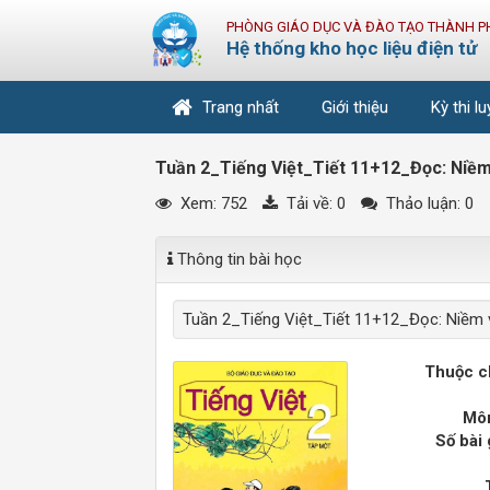
PHÒNG GIÁO DỤC VÀ ĐÀO TẠO THÀNH P
Hệ thống kho học liệu điện tử
Trang nhất
Giới thiệu
Kỳ thi l
Tuần 2_Tiếng Việt_Tiết 11+12_Đọc: Niềm 
Xem: 752
Tải về:
0
Thảo luận: 0
Thông tin bài học
Tuần 2_Tiếng Việt_Tiết 11+12_Đọc: Niềm v
Thuộc c
Môn
Số bài 