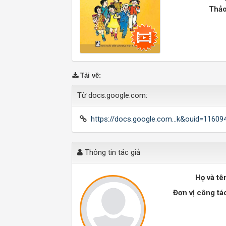
Thảo
Tải về
:
Từ docs.google.com:
https://docs.google.com...k&ouid=1160
Thông tin tác giả
Họ và tê
Đơn vị công tá