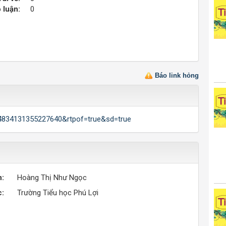
 luận:
0
Báo link hỏng
94834131355227640&rtpof=true&sd=true
n:
Hoàng Thị Như Ngọc
c:
Trường Tiểu học Phú Lợi