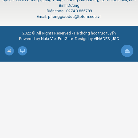
Bình Dương
Điện thoại: 0274 3 855788
Email: phonggiaoduc@tptdm.edu.vn
2022 © All Rights Reserved - Hệ thống học trực tuyến
Powered by
NukeViet EduGate
. Design by
VINADES.,JSC