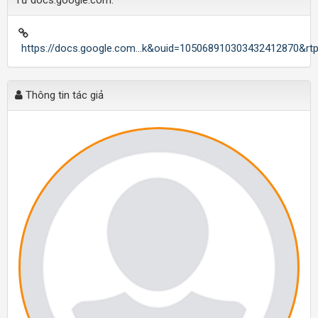
Từ docs.google.com:
https://docs.google.com...k&ouid=105068910303432412870&rt
Thông tin tác giả