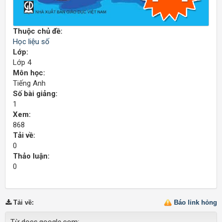
Thuộc chủ đề:
Học liệu số
Lớp:
Lớp 4
Môn học:
Tiếng Anh
Số bài giảng:
1
Xem:
868
Tải về:
0
Thảo luận:
0
Tải về
:
Báo link hỏng