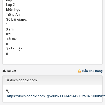
Lớp 2
Môn học:
Tiếng Anh
Số bài giảng:
1
Xem:
821
Tải về:
0
Thảo luận:
0
Tải về
:
Báo link hỏng
Từ docs.google.com:
https://docs.google.com...g&ouid=117342641211258489088&rt