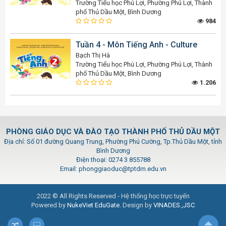
Trường Tiểu học Phú Lợi, Phường Phú Lợi, Thành
phố Thủ Dầu Một, Bình Dương
984
Tuần 4 - Môn Tiếng Anh - Culture
Bạch Thị Hà
Trường Tiểu học Phú Lợi, Phường Phú Lợi, Thành
phố Thủ Dầu Một, Bình Dương
1.206
PHÒNG GIÁO DỤC VÀ ĐÀO TẠO THÀNH PHỐ THỦ DẦU MỘT
Địa chỉ: Số 01 đường Quang Trung, Phường Phú Cường, Tp.Thủ Dầu Một, tỉnh
Bình Dương
Điện thoại: 0274 3 855788
Email: phonggiaoduc@tptdm.edu.vn
2022 © All Rights Reserved - Hệ thống học trực tuyến
Powered by
NukeViet EduGate
. Design by
VINADES.,JSC