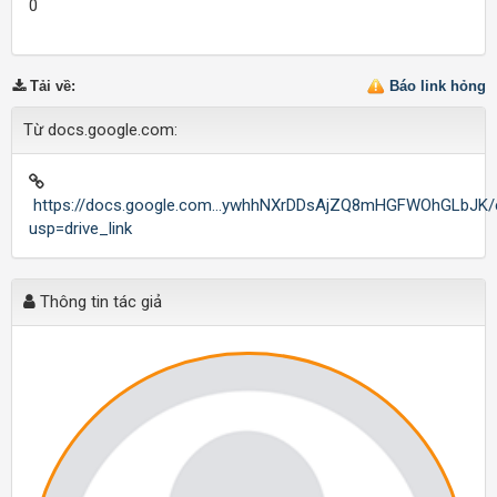
0
Tải về
:
Báo link hỏng
Từ docs.google.com:
https://docs.google.com...ywhhNXrDDsAjZQ8mHGFWOhGLbJK/e
usp=drive_link
Thông tin tác giả