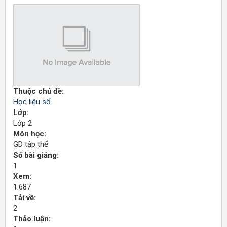
Thuộc chủ đề:
Học liệu số
Lớp:
Lớp 2
Môn học:
GD tập thể
Số bài giảng:
1
Xem:
1.687
Tải về:
2
Thảo luận: