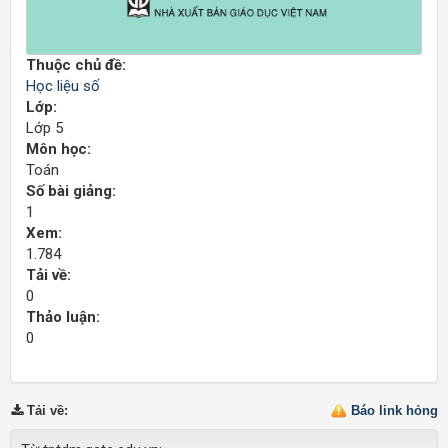
Thuộc chủ đề:
Học liệu số
Lớp:
Lớp 5
Môn học:
Toán
Số bài giảng:
1
Xem:
1.784
Tải về:
0
Thảo luận:
0
Tải về
:
Báo link hỏng