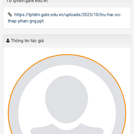
Từ tptdm.gate.edu.vn:
https://tptdm.gate.edu.vn/uploads/2023/10/tru-hai-so-
thap-phan-gvg.ppt
Thông tin tác giả