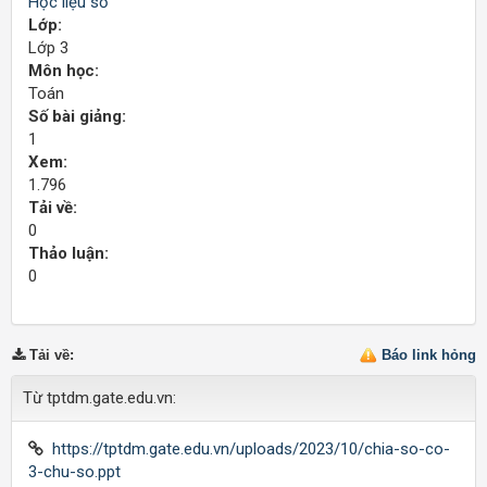
Học liệu số
Lớp:
Lớp 3
Môn học:
Toán
Số bài giảng:
1
Xem:
1.796
Tải về:
0
Thảo luận:
0
Tải về
:
Báo link hỏng
Từ tptdm.gate.edu.vn:
https://tptdm.gate.edu.vn/uploads/2023/10/chia-so-co-
3-chu-so.ppt