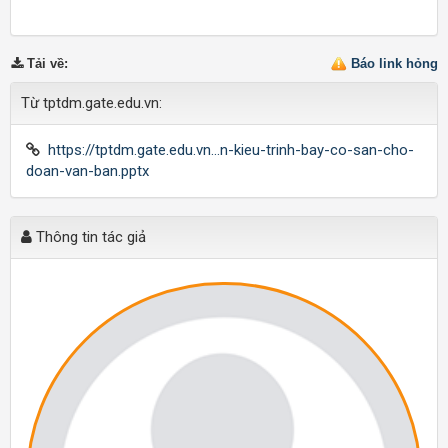
Tải về
:
Báo link hỏng
Từ tptdm.gate.edu.vn:
https://tptdm.gate.edu.vn...n-kieu-trinh-bay-co-san-cho-
doan-van-ban.pptx
Thông tin tác giả