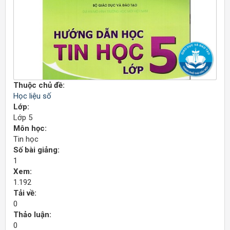
Thuộc chủ đề:
Học liệu số
Lớp:
Lớp 5
Môn học:
Tin học
Số bài giảng:
1
Xem:
1.192
Tải về:
0
Thảo luận:
0