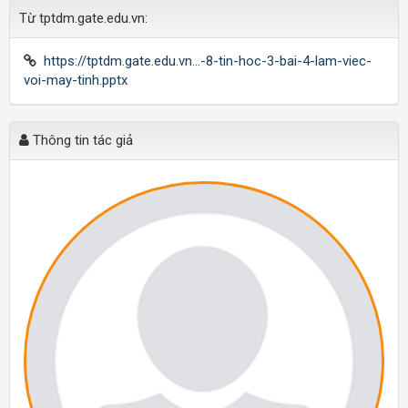
Từ tptdm.gate.edu.vn:
https://tptdm.gate.edu.vn...-8-tin-hoc-3-bai-4-lam-viec-
voi-may-tinh.pptx
Thông tin tác giả