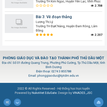
Trường TH Kim Ngọc, Huyện Yên Lạc, Vĩnh Phúc
2.708
Bài 3: Vẽ đoạn thẳng
Lương Thị Lý
Trường TH ĐạK’Nàng, Huyện Đam Rông, Lâm
Đồng
2.207
PHÒNG GIÁO DỤC VÀ ĐÀO TẠO THÀNH PHỐ THỦ DẦU MỘT
Địa chỉ: Số 01 đường Quang Trung, Phường Phú Cường, Tp.Thủ Dầu Một, tỉnh
Bình Dương
Điện thoại: 0274 3 855788
Email: phonggiaoduc@tptdm.edu.vn
2022 © All Rights Reserved - Hệ thống học trực tuyến
Powered by
NukeViet EduGate
. Design by
VINADES.,JSC