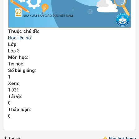
Thuộc chủ đề:
Học liệu số
Lớp:
Lớp 3
Môn học:
Tin học
Số bài giảng:
1
Xem:
1.031
Tải về:
0
Thảo luận:
0
Tải về
:
Báo link hỏng