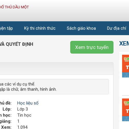
HỐ THỦ DẦU MỘT
uyện tập
Kỳ thi chính thức
Sách giáo khoa
Dư địa chí
XE
 VÀ QUYẾT ĐỊNH
Xem trực tuyến
a các ví dụ cụ thể.
ặp là chữ, âm thanh, hình ảnh.
hủ đề:
Học liệu số
Lớp:
Lớp 3
 học:
Tin học
giảng:
1
Xem:
1.094