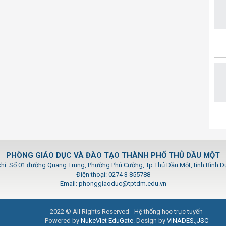
PHÒNG GIÁO DỤC VÀ ĐÀO TẠO THÀNH PHỐ THỦ DẦU MỘT
chỉ: Số 01 đường Quang Trung, Phường Phú Cường, Tp.Thủ Dầu Một, tỉnh Bình 
Điện thoại: 0274 3 855788
Email: phonggiaoduc@tptdm.edu.vn
2022 © All Rights Reserved - Hệ thống học trực tuyến
Powered by
NukeViet EduGate
. Design by
VINADES.,JSC