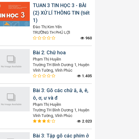
TUAN 3 TIN HỌC 3 - BÀI
(2) XỬ LÍ THÔNG TIN (tiết
1)
Đào Thị Kim Yến
TRƯỜNG TH PHÚ LỢI
960
Bài 2: Chữ hoa
Phạm Thị Huyền
Trường TH Bình Dương 1, Huyện
Vĩnh Tường, Vĩnh Phúc
1.405
Bài 3: Gõ các chữ ă, â, ê,
ô, ơ, ư và đ
Phạm Thị Huyền
Trường TH Bình Dương 1, Huyện
Vĩnh Tường, Vĩnh Phúc
2.023
Bài 3: Tập gõ các phím ở