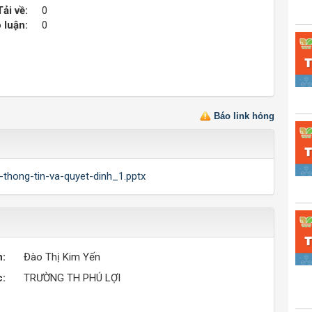
Tải về:
0
 luận:
0
Báo link hỏng
1-thong-tin-va-quyet-dinh_1.pptx
n:
Đào Thị Kim Yến
c:
TRƯỜNG TH PHÚ LỢI