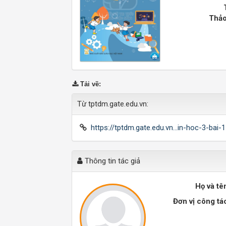
Thảo
Tải về
:
Từ tptdm.gate.edu.vn:
https://tptdm.gate.edu.vn...in-hoc-3-bai-
Thông tin tác giả
Họ và tê
Đơn vị công tá