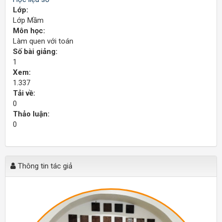
Lớp:
Lớp Mầm
Môn học:
Làm quen với toán
Số bài giảng:
1
Xem:
1.337
Tải về:
0
Thảo luận:
0
Thông tin tác giả