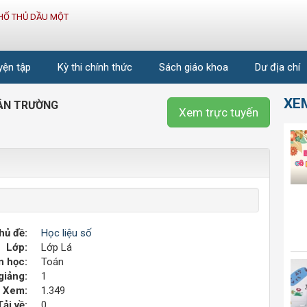
HỐ THỦ DẦU MỘT
uyện tập
Kỳ thi chính thức
Sách giáo khoa
Dư địa chí
XE
ÂN TRƯỜNG
Xem trực tuyến
hủ đề:
Học liệu số
Lớp:
Lớp Lá
 học:
Toán
giảng:
1
Xem:
1.349
Tải về:
0