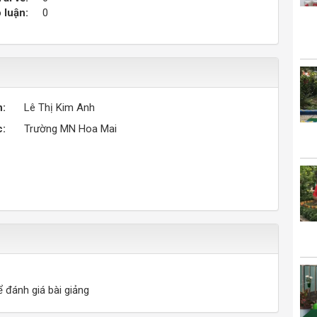
 luận:
0
n:
Lê Thị Kim Anh
c:
Trường MN Hoa Mai
ể đánh giá bài giảng