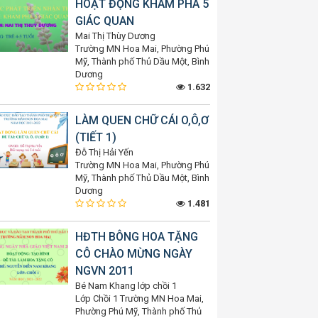
HOẠT ĐỘNG KHÁM PHÁ 5
GIÁC QUAN
Mai Thị Thùy Dương
Trường MN Hoa Mai, Phường Phú
Mỹ, Thành phố Thủ Dầu Một, Bình
Dương
1.632
LÀM QUEN CHỮ CÁI O,Ô,Ơ
(TIẾT 1)
Đỗ Thị Hải Yến
Trường MN Hoa Mai, Phường Phú
Mỹ, Thành phố Thủ Dầu Một, Bình
Dương
1.481
HĐTH BÔNG HOA TẶNG
CÔ CHÀO MỪNG NGÀY
NGVN 2011
Bé Nam Khang lớp chồi 1
Lớp Chồi 1 Trường MN Hoa Mai,
Phường Phú Mỹ, Thành phố Thủ