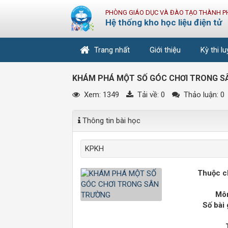
PHÒNG GIÁO DỤC VÀ ĐÀO TẠO THÀNH P
Hệ thống kho học liệu điện tử
Trang nhất
Giới thiệu
Kỳ thi l
KHÁM PHÁ MỘT SỐ GÓC CHƠI TRONG S
Xem: 1349
Tải về:
0
Thảo luận: 0
Thông tin bài học
KPKH
Thuộc c
Môn
Số bài 