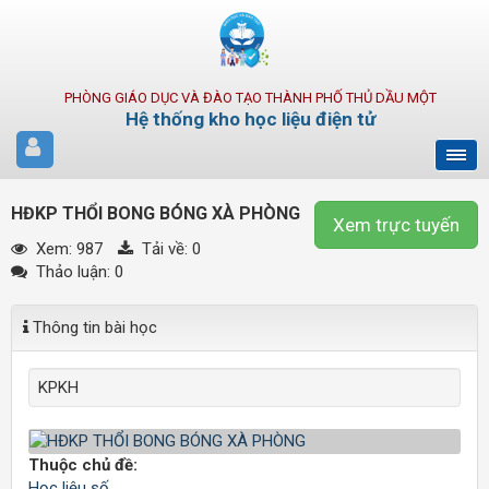
PHÒNG GIÁO DỤC VÀ ĐÀO TẠO THÀNH PHỐ THỦ DẦU MỘT
Hệ thống kho học liệu điện tử
HĐKP THỔI BONG BÓNG XÀ PHÒNG
Xem trực tuyến
Xem: 987
Tải về:
0
Thảo luận: 0
Thông tin bài học
KPKH
Thuộc chủ đề:
Học liệu số