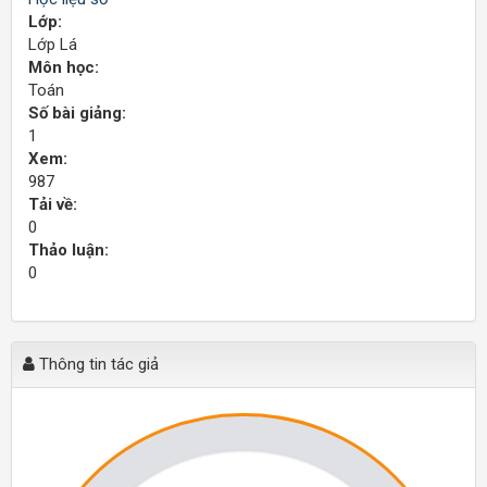
Lớp:
Lớp Lá
Môn học:
Toán
Số bài giảng:
1
Xem:
987
Tải về:
0
Thảo luận:
0
Thông tin tác giả