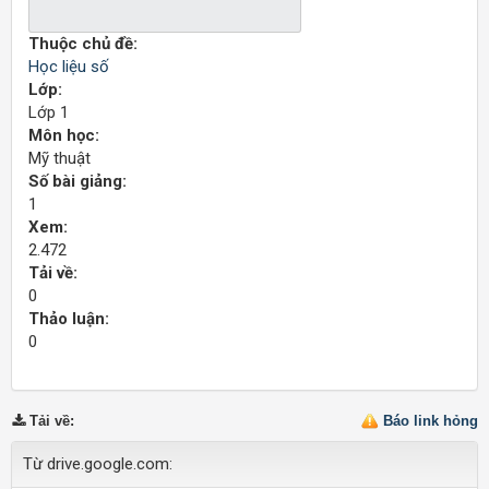
Thuộc chủ đề:
Học liệu số
Lớp:
Lớp 1
Môn học:
Mỹ thuật
Số bài giảng:
1
Xem:
2.472
Tải về:
0
Thảo luận:
0
Tải về
:
Báo link hỏng
Từ drive.google.com: