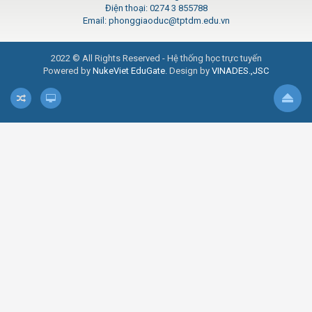
Điện thoại: 0274 3 855788
Email: phonggiaoduc@tptdm.edu.vn
2022 © All Rights Reserved - Hệ thống học trực tuyến
Powered by
NukeViet EduGate
. Design by
VINADES.,JSC