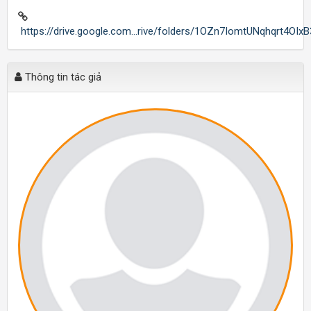
https://drive.google.com...rive/folders/1OZn7IomtUNqhqrt4OI
Thông tin tác giả