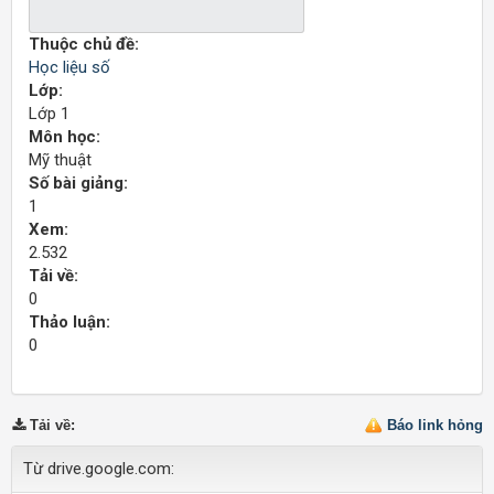
Thuộc chủ đề:
Học liệu số
Lớp:
Lớp 1
Môn học:
Mỹ thuật
Số bài giảng:
1
Xem:
2.532
Tải về:
0
Thảo luận:
0
Tải về
:
Báo link hỏng
Từ drive.google.com: