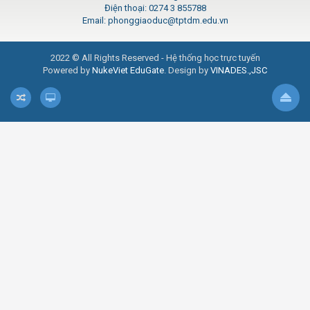
Điện thoại: 0274 3 855788
Email: phonggiaoduc@tptdm.edu.vn
2022 © All Rights Reserved - Hệ thống học trực tuyến
Powered by
NukeViet EduGate
. Design by
VINADES.,JSC