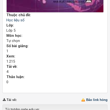
Thuộc chủ đề:
Học liệu số
Lớp:
Lớp 5
Môn học:
Tự chọn
Số bài giảng:
1
Xem:
1.215
Tải về:
4
Thảo luận:
0
Tải về
:
Báo link hỏng
Từ tptdm.gate.edu.vn: