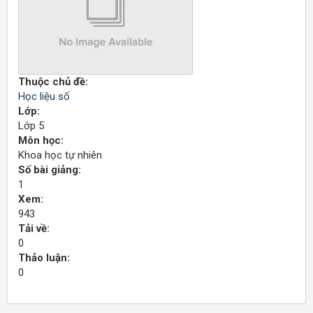
Thuộc chủ đề:
Học liệu số
Lớp:
Lớp 5
Môn học:
Khoa học tự nhiên
Số bài giảng:
1
Xem:
943
Tải về:
0
Thảo luận:
0