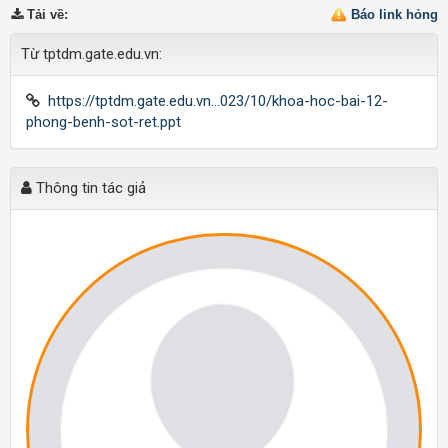
Tải về
:
Báo link hỏng
Từ tptdm.gate.edu.vn:
https://tptdm.gate.edu.vn...023/10/khoa-hoc-bai-12-
phong-benh-sot-ret.ppt
Thông tin tác giả