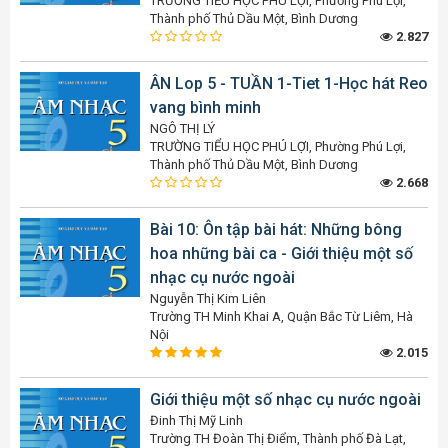
TRƯỜNG TIỂU HỌC PHÚ LỢI, Phường Phú Lợi,
Thành phố Thủ Dầu Một, Bình Dương
2.827
ÂN Lop 5 - TUẦN 1-Tiet 1-Học hát Reo
vang bình minh
NGÔ THỊ LÝ
TRƯỜNG TIỂU HỌC PHÚ LỢI, Phường Phú Lợi,
Thành phố Thủ Dầu Một, Bình Dương
2.668
Bài 10: Ôn tập bài hát: Những bông
hoa những bài ca - Giới thiệu một số
nhạc cụ nước ngoài
Nguyễn Thị Kim Liên
Trường TH Minh Khai A, Quận Bắc Từ Liêm, Hà
Nội
2.015
Giới thiệu một số nhạc cụ nước ngoài
Đinh Thị Mỹ Linh
Trường TH Đoàn Thị Điểm, Thành phố Đà Lạt,