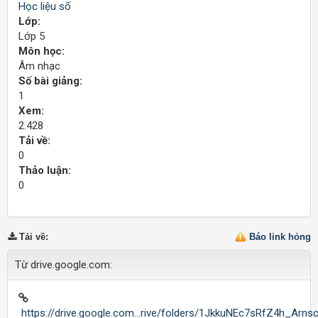
Học liệu số
Lớp:
Lớp 5
Môn học:
Âm nhạc
Số bài giảng:
1
Xem:
2.428
Tải về:
0
Thảo luận:
0
Tải về
:
Báo link hỏng
Từ drive.google.com:
https://drive.google.com...rive/folders/1JkkuNEc7sRfZ4h_Arn