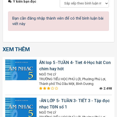
Ý kiến bạn đọc
Bạn cần đăng nhập thành viên để có thể bình luận bài
viết này
XEM THÊM
ÂN lop 5 -TUẦN 4- Tiet 4-Học hát Con
chim hay hót
NGÔ THỊ LÝ
TRƯỜNG TIỂU HỌC PHÚ LỢI, Phường Phú Lợi,
Thành phố Thủ Dầu Một, Bình Dương
2.498
-ÂN LỚP 5- TUẦN 3- TIẾT 3 - Tập đọc
nhạc TĐN số 1
NGÔ THỊ LÝ