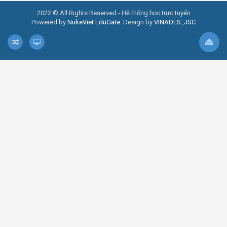
2022 © All Rights Reserved - Hệ thống học trực tuyến
Powered by
NukeViet EduGate
. Design by
VINADES.,JSC