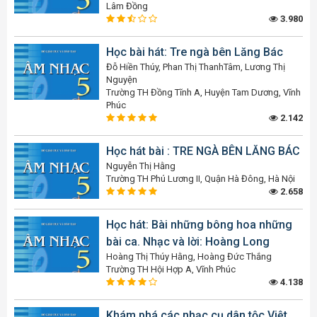
Lâm Đồng
3.980
Học bài hát: Tre ngà bên Lăng Bác
Đỗ Hiền Thúy, Phan Thị ThanhTâm, Lương Thị
Nguyện
Trường TH Đồng Tĩnh A, Huyện Tam Dương, Vĩnh
Phúc
2.142
Học hát bài : TRE NGÀ BÊN LĂNG BÁC
Nguyễn Thị Hằng
Trường TH Phú Lương II, Quận Hà Đông, Hà Nội
2.658
Học hát: Bài những bông hoa những
bài ca. Nhạc và lời: Hoàng Long
Hoàng Thị Thúy Hằng, Hoàng Đức Thắng
Trường TH Hội Hợp A, Vĩnh Phúc
4.138
Khám phá các nhạc cụ dân tộc Việt