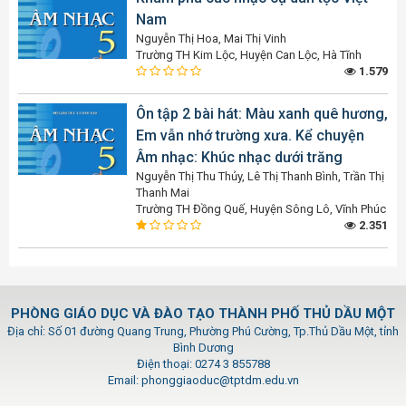
Nam
Nguyễn Thị Hoa, Mai Thị Vinh
Trường TH Kim Lộc, Huyện Can Lộc, Hà Tĩnh
1.579
Ôn tập 2 bài hát: Màu xanh quê hương,
Em vẫn nhớ trường xưa. Kể chuyện
Âm nhạc: Khúc nhạc dưới trăng
Nguyễn Thị Thu Thủy, Lê Thị Thanh Bình, Trần Thị
Thanh Mai
Trường TH Đồng Quế, Huyện Sông Lô, Vĩnh Phúc
2.351
PHÒNG GIÁO DỤC VÀ ĐÀO TẠO THÀNH PHỐ THỦ DẦU MỘT
Địa chỉ: Số 01 đường Quang Trung, Phường Phú Cường, Tp.Thủ Dầu Một, tỉnh
Bình Dương
Điện thoại: 0274 3 855788
Email: phonggiaoduc@tptdm.edu.vn