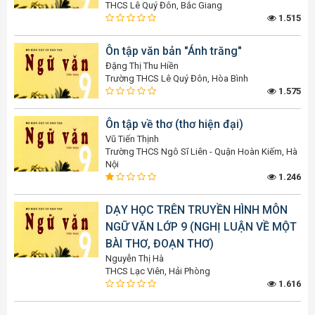
THCS Lê Quý Đôn, Bắc Giang
1.515
Ôn tập văn bản "Ánh trăng"
Đặng Thị Thu Hiền
Trường THCS Lê Quý Đôn, Hòa Bình
1.575
Ôn tập về thơ (thơ hiện đại)
Vũ Tiến Thịnh
Trường THCS Ngô Sĩ Liên - Quận Hoàn Kiếm, Hà
Nội
1.246
DẠY HỌC TRÊN TRUYỀN HÌNH MÔN
NGỮ VĂN LỚP 9 (NGHỊ LUẬN VỀ MỘT
BÀI THƠ, ĐOẠN THƠ)
Nguyễn Thị Hà
THCS Lạc Viên, Hải Phòng
1.616