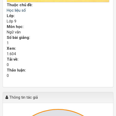
Thuộc chủ đề:
Học liệu số
Lớp:
Lớp 9
Môn học:
Ngữ văn
Số bài giảng:
1
Xem:
1.604
Tải về:
0
Thảo luận:
0
Thông tin tác giả