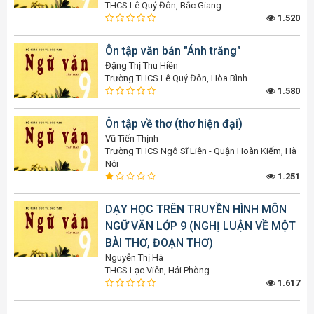
THCS Lê Quý Đôn, Bắc Giang
1.520
Ôn tập văn bản "Ánh trăng"
Đặng Thị Thu Hiền
Trường THCS Lê Quý Đôn, Hòa Bình
1.580
Ôn tập về thơ (thơ hiện đại)
Vũ Tiến Thịnh
Trường THCS Ngô Sĩ Liên - Quận Hoàn Kiếm, Hà
Nội
1.251
DẠY HỌC TRÊN TRUYỀN HÌNH MÔN
NGỮ VĂN LỚP 9 (NGHỊ LUẬN VỀ MỘT
BÀI THƠ, ĐOẠN THƠ)
Nguyễn Thị Hà
THCS Lạc Viên, Hải Phòng
1.617