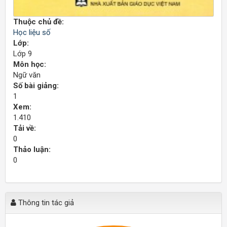
Thuộc chủ đề:
Học liệu số
Lớp:
Lớp 9
Môn học:
Ngữ văn
Số bài giảng:
1
Xem:
1.410
Tải về:
0
Thảo luận:
0
Thông tin tác giả