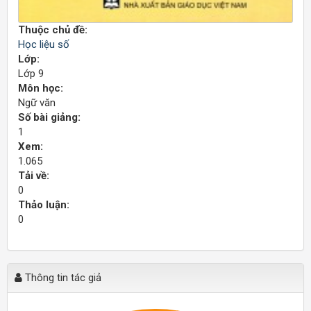
Thuộc chủ đề:
Học liệu số
Lớp:
Lớp 9
Môn học:
Ngữ văn
Số bài giảng:
1
Xem:
1.065
Tải về:
0
Thảo luận:
0
Thông tin tác giả