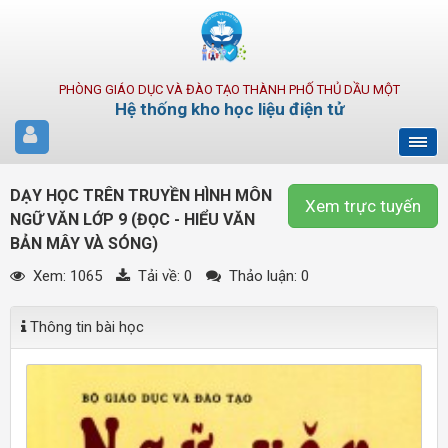
PHÒNG GIÁO DỤC VÀ ĐÀO TẠO THÀNH PHỐ THỦ DẦU MỘT
Hệ thống kho học liệu điện tử
DẠY HỌC TRÊN TRUYỀN HÌNH MÔN
Xem trực tuyến
NGỮ VĂN LỚP 9 (ĐỌC - HIỂU VĂN
BẢN MÂY VÀ SÓNG)
Xem: 1065
Tải về:
0
Thảo luận: 0
Thông tin bài học