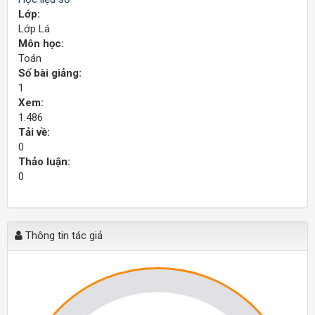
Lớp:
Lớp Lá
Môn học:
Toán
Số bài giảng:
1
Xem:
1.486
Tải về:
0
Thảo luận:
0
Thông tin tác giả