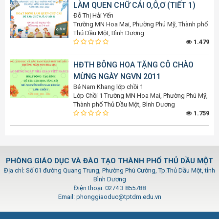
LÀM QUEN CHỮ CÁI O,Ô,Ơ (TIẾT 1)
Đỗ Thị Hải Yến
Trường MN Hoa Mai, Phường Phú Mỹ, Thành phố
Thủ Dầu Một, Bình Dương
1.479
HĐTH BÔNG HOA TẶNG CÔ CHÀO
MỪNG NGÀY NGVN 2011
Bé Nam Khang lớp chồi 1
Lớp Chồi 1 Trường MN Hoa Mai, Phường Phú Mỹ,
Thành phố Thủ Dầu Một, Bình Dương
1.759
PHÒNG GIÁO DỤC VÀ ĐÀO TẠO THÀNH PHỐ THỦ DẦU MỘT
Địa chỉ: Số 01 đường Quang Trung, Phường Phú Cường, Tp.Thủ Dầu Một, tỉnh
Bình Dương
Điện thoại: 0274 3 855788
Email: phonggiaoduc@tptdm.edu.vn