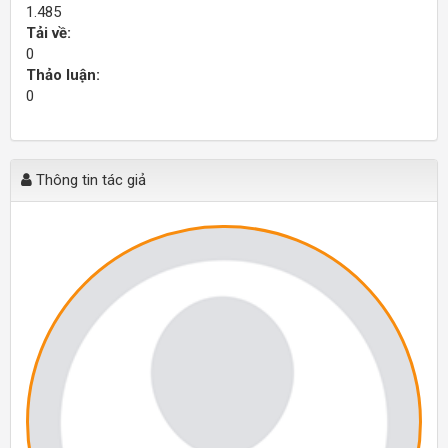
1.485
Tải về:
0
Thảo luận:
0
Thông tin tác giả