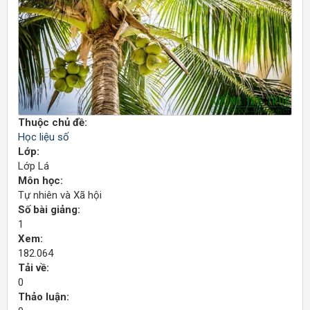
Thuộc chủ đề:
Học liệu số
Lớp:
Lớp Lá
Môn học:
Tự nhiên và Xã hội
Số bài giảng:
1
Xem:
182.064
Tải về:
0
Thảo luận: