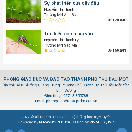
Sự phát triển của cây đậu
Nguyễn Thị Thành
Trường MN Anh Đào
170.830
Tìm hiểu con muỗi vằn
Nguyễn Thị Thanh Ly
Trường MN Sao Mai
169.591
PHÒNG GIÁO DỤC VÀ ĐÀO TẠO THÀNH PHỐ THỦ DẦU MỘT
Địa chỉ: Số 01 đường Quang Trung, Phường Phú Cường, Tp.Thủ Dầu Một, tỉnh
Bình Dương
Điện thoại: 0274 3 855788
Email: phonggiaoduc@tptdm.edu.vn
2022 © All Rights Reserved - Hệ thống học trực tuyến
Powered by
NukeViet EduGate
. Design by
VINADES.,JSC